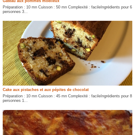
Gâteau aux pommes moelleux
Préparation : 10 mn Cuisson : 50 mn Complexité : facileIngrédients pour 6
personnes 3...
Cake aux pistaches et aux pépites de chocolat
Préparation : 10 mn Cuisson : 45 mn Complexité : facileIngrédients pour 8
personnes 1...