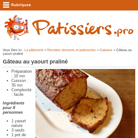
Vous êtes ici :
La pâtisserie
>
Recettes desserts et patisseries
>
Gateaux
> Gâteau au
yaourt praliné
Gâteau au yaourt praliné
Préparation
: 10 mn
Cuisson :
35 mn
Complexité
: facile
Ingrédients
pour 8
personnes
1 yaourt
nature
3 oeufs
1 pot de