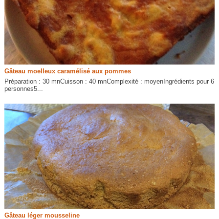
Gâteau moelleux caramélisé aux pommes
Préparation : 30 mnCuisson : 40 mnComplexité : moyenIngrédients pour 6
personnes5...
Gâteau léger mousseline