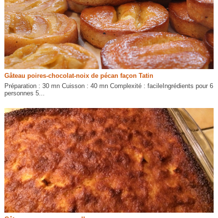
Gâteau poires-chocolat-noix de pécan façon Tatin
Préparation : 30 mn Cuisson : 40 mn Complexité : facileIngrédients pour 6
personnes 5...