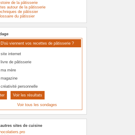
stoire de la pâtisserie
ites autour de la pâtisserie
echniques de pâtissier
lossaire du pâtissier
dage
D'où viennent vos recettes de pâtisserie ?
site internet
livre de pâtisserie
ma mère
magazine
créativité personnelle
Voir les résultats
Voir tous les sondages
autres sites de cuisine
hocolatiers.pro