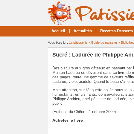
|
|
Accueil
Actualités
Recettes Desserts
Vous êtes ici :
La pâtisserie
>
Guide du patissier
>
Bibliothè
Sucré : Ladurée de Philippe An
Des biscuits aux gros gâteaux en passant par le
Maison Ladurée se dévoilent dans ce livre de re
des pages, toute une gamme de saveurs raffiné
Ladurée, violet acidulé. Quand le beau s'allie a
Mais attention, sur l'étiquette collée sous la jo
humectants, émulsifiants, conservateurs, stabil
Philippe Andrieu, chef pâtissier de Ladurée, li
public.
(Editions du Chêne - 1 octobre 2009)
Acheter le livre