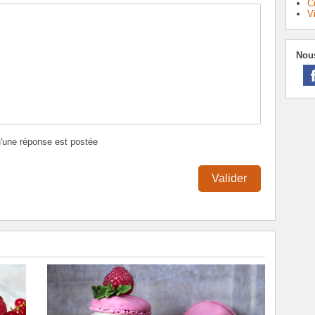
C
V
Nous
u'une réponse est postée
Valider