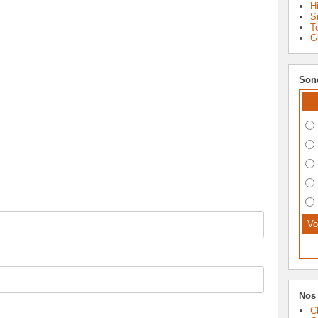
Hi
S
T
G
Son
Nos 
C