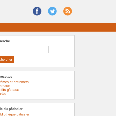
herche
recettes
rèmes et entremets
ateaux
etits gâteaux
artes
e du pâtissier
ibliothèque pâtissier