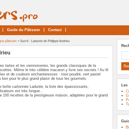
|
|
|
Guide du Pâtissier
Contact
que pâtissier
> Sucré : Ladurée de Philippe Andrieu
Rec
drieu
s tartes et les viennoiseries, les grands classiques de la
cettes. Même le très célèbre macaron y livre ses secrets ! Au fil
es et de couleurs enchanteresses : rose poudré, vert pastel
u bon pour le plus grand plaisir de tous les gourmets.
Les 
lie boîte cartonnée Ladurée, la liste des épaississants,
isateurs est très longue...
C
vre 100 recettes de la prestigieuse maison, adaptées pour le grand
G
P
T
Guid
B