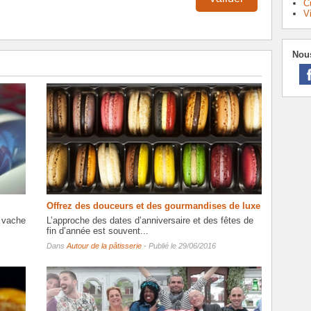
C
V
Nous
Offrez des douceurs et des gourmandises de luxe
e vache
L’approche des dates d’anniversaire et des fêtes de
fin d’année est souvent...
Dans
Autour de la pâtisserie
- Publié le 29/06/2016