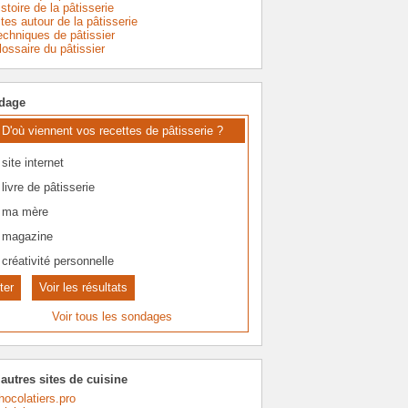
stoire de la pâtisserie
ites autour de la pâtisserie
echniques de pâtissier
lossaire du pâtissier
dage
D'où viennent vos recettes de pâtisserie ?
site internet
livre de pâtisserie
ma mère
magazine
créativité personnelle
Voir les résultats
Voir tous les sondages
autres sites de cuisine
hocolatiers.pro