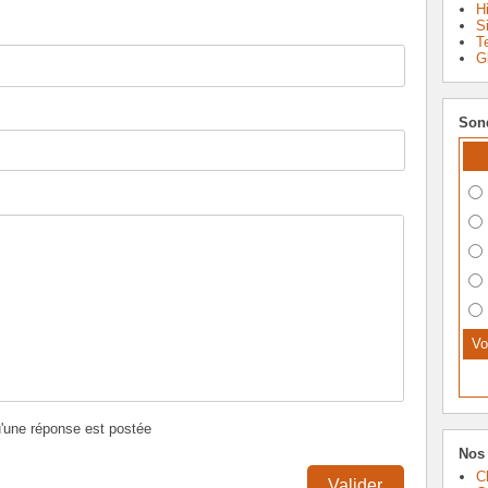
Hi
S
T
G
Son
u'une réponse est postée
Nos 
C
Valider