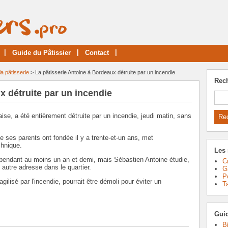
|
|
|
Guide du Pâtissier
Contact
la pâtisserie
> La pâtisserie Antoine à Bordeaux détruite par un incendie
Rec
x détruite par un incendie
aise, a été entièrement détruite par un incendie, jeudi matin, sans
e ses parents ont fondée il y a trente-et-un ans, met
hnique.
Les 
é pendant au moins un an et demi, mais Sébastien Antoine étudie,
C
 autre adresse dans le quartier.
G
P
gilisé par l'incendie, pourrait être démoli pour éviter un
T
Guid
B