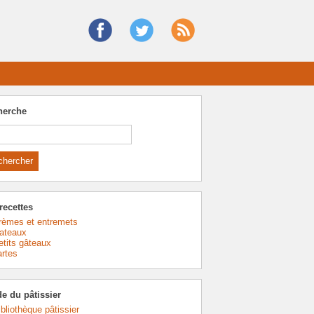
herche
recettes
rèmes et entremets
ateaux
etits gâteaux
artes
e du pâtissier
ibliothèque pâtissier